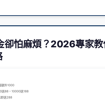
金卻怕麻煩？2026專家
略
獲額外1000
送88，10000送188
即送288