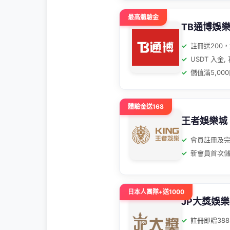
最高體驗金
TB通博娛
註冊送200，
USDT 入金,
儲值滿5,000
體驗金送168
王者娛樂城
會員註冊及完
新會員首次儲值
日本人團隊+送1000
JP大獎娛
註冊即贈38