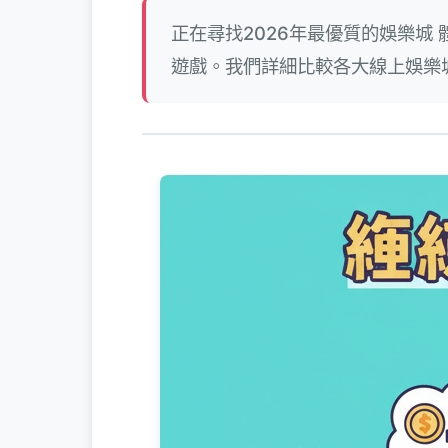
正在尋找2026年最優質的娛樂
遊戲。我們詳細比較各大線上娛樂