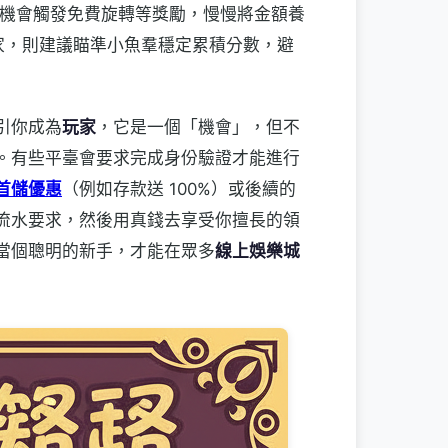
機會觸發免費旋轉等獎勵，慢慢將金額養
家，則建議瞄準小魚羣穩定累積分數，避
引你成為
玩家
，它是一個「機會」，但不
。有些平臺會要求完成身份驗證才能進行
首儲優惠
（例如存款送 100%）或後續的
流水要求，然後用真錢去享受你擅長的領
當個聰明的新手，才能在眾多
線上娛樂城