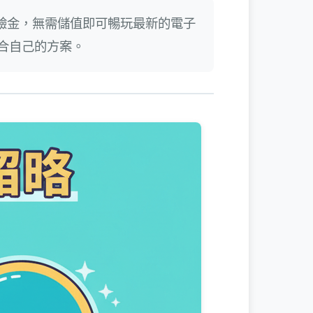
體驗金，無需儲值即可暢玩最新的電子
合自己的方案。