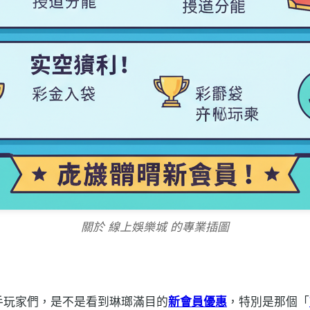
關於 線上娛樂城 的專業插圖
手玩家們，是不是看到琳瑯滿目的
新會員優惠
，特別是那個「