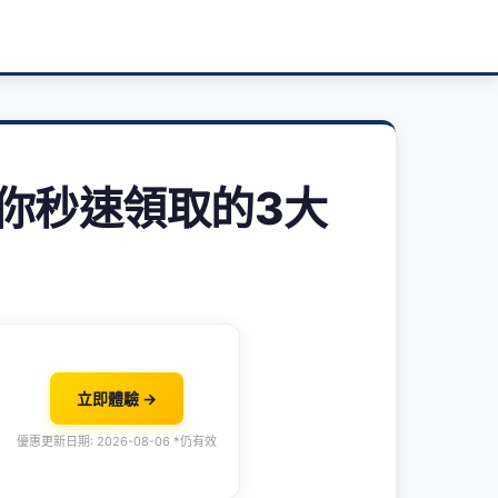
教你秒速領取的3大
立即體驗 →
優惠更新日期: 2026-08-06 *仍有效