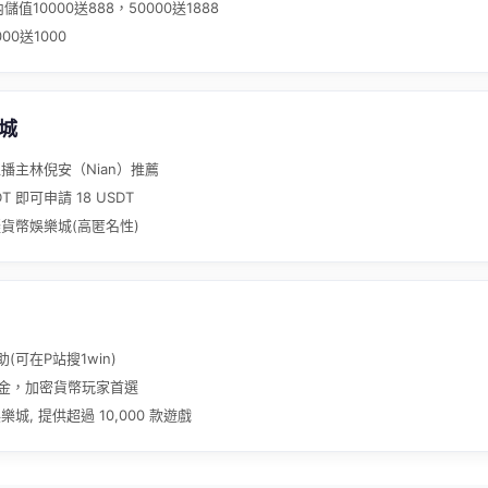
值10000送888，50000送1888
00送1000
樂城
播主林倪安（Nian）推薦
DT 即可申請 18 USDT
貨幣娛樂城(高匿名性)
(可在P站搜1win)
獎金，加密貨幣玩家首選
城, 提供超過 10,000 款遊戲