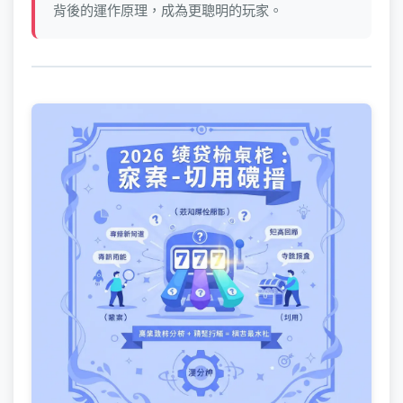
背後的運作原理，成為更聰明的玩家。