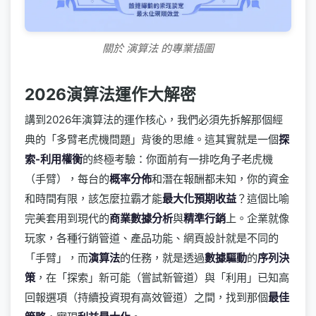
關於 演算法 的專業插圖
2026演算法運作大解密
講到2026年演算法的運作核心，我們必須先拆解那個經
典的「多臂老虎機問題」背後的思維。這其實就是一個
探
索-利用權衡
的終極考驗：你面前有一排吃角子老虎機
（手臂），每台的
概率分佈
和潛在報酬都未知，你的資金
和時間有限，該怎麼拉霸才能
最大化預期收益
？這個比喻
完美套用到現代的
商業數據分析
與
精準行銷
上。企業就像
玩家，各種行銷管道、產品功能、網頁設計就是不同的
「手臂」，而
演算法
的任務，就是透過
數據驅動
的
序列決
策
，在「探索」新可能（嘗試新管道）與「利用」已知高
回報選項（持續投資現有高效管道）之間，找到那個
最佳