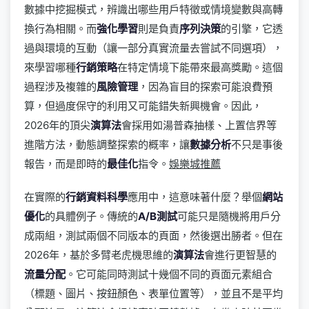
數據中挖掘模式，辨識出哪些用戶特徵或情境變數與高轉
換行為相關。而
強化學習
則是負責
序列決策
的引擎，它透
過與環境的互動（讓一部分真實流量去嘗試不同選項），
來學習哪種
行銷策略
在特定情境下能帶來最高獎勵。這個
過程涉及複雜的
風險管理
，因為盲目的探索可能浪費預
算，但過度保守的利用又可能錯失新興機會。因此，
2026年的頂尖
演算法
會採用如湯普森抽樣、上置信界等
進階方法，動態調整探索的概率，讓
數據分析
不只是事後
報告，而是即時的
最佳化
指令。
娛樂城推薦
在實際的
行銷資料科學
應用中，這意味著什麼？舉個
網站
優化
的具體例子。傳統的
A/B測試
可能只是隨機將用戶分
成兩組，測試兩個不同版本的頁面，然後選出勝者。但在
2026年，基於多臂老虎機思維的
演算法
會進行更智慧的
流量分配
。它可能同時測試十幾個不同的頁面元素組合
（標題、圖片、按鈕顏色、表單位置等），並且不是平均