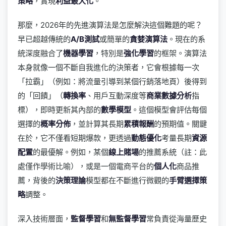
策略
，實現
利益最大化
。
那麼，2026年的先進演算法是怎麼解決這個難題的呢？
早已超越傳統的
A/B測試
或簡單的
貪婪演算法
。現在的系
統深度融合了
機器學習
，特別是
強化學習
的框架。演算法
本身就像一個不斷自我進化的決策者，它會根據每一次
「拉霸」（例如：將流量引導到某個行銷落地頁）後得到
的「回饋」（
轉換率
、用戶互動深度等
商業數據分析
指
標），即時更新其內部的
數學模型
。這個模型會評估每個
選擇的
概率分佈
，並計算其長期
累積報酬
的預期值。關鍵
在於，它不僅看短期爆款，更透過
動態優化
考量長期
資源
配置
的最優解。例如，某個
線上賭場
的推薦系統（註：此
處僅作學術比喻），或是一個電商平台的
個人化
商品推
薦，背後的
決策理論
模型都在不斷進行微觀的
手臂選擇策
略
調整。
深入技術層面，
監督學習
和
無監督學習
常負責從海量歷史