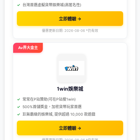
台灣首選虛擬貨幣娛樂城(高匿名性)
立即體驗 →
優惠更新日期: 2026-08-06 *仍有效
Av界大金主
1win娛樂城
常常在P站贊助(可在P站搜1win)
500%首儲獎金，加密貨幣玩家首選
巨無霸級的娛樂城, 提供超過 10,000 款遊戲
立即體驗 →