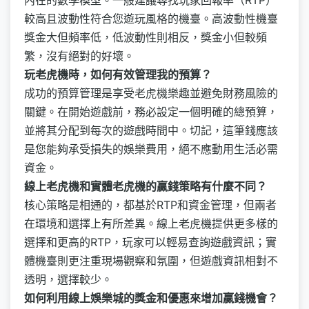
內在的數學模型。一般建議尋找玩家回報率（RTP）
較高且波動性符合您遊玩風格的機臺。高波動性機臺
獎金大但頻率低，低波動性則相反，獎金小但較頻
繁，沒有絕對的好壞。
玩老虎機時，如何有效管理我的預算？
成功的預算管理是享受老虎機樂趣並避免財務風險的
關鍵。在開始遊戲前，務必設定一個明確的總預算，
並將其分配到每次的遊戲時間中。切記，這筆錢應該
是您能夠承受損失的娛樂費用，絕不應動用生活必需
資金。
線上老虎機和實體老虎機的贏錢策略有什麼不同？
核心策略是相通的，都基於RTP和資金管理，但兩者
在環境和選擇上有所差異。線上老虎機提供更多樣的
選擇和更高的RTP，玩家可以輕易查詢遊戲資訊；實
體機臺則更注重現場觀察和氛圍，但遊戲資訊相對不
透明，選擇較少。
如何利用線上娛樂城的獎金和優惠來增加贏錢機會？