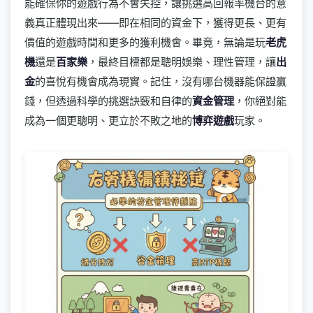
能確保你的遊戲行為不會失控，讓挑選高回報率機台的意
義真正體現出來——即在相同的資金下，獲得更長、更有
價值的遊戲時間和更多的獲利機會。畢竟，無論是玩
老虎
機
還是
百家樂
，最終目標都是聰明娛樂、理性管理，讓
出
金
的喜悅有機會成為現實。記住，沒有哪台機器能保證贏
錢，但透過科學的挑選訣竅和自律的
資金管理
，你絕對能
成為一個更聰明、更立於不敗之地的
博弈遊戲
玩家。