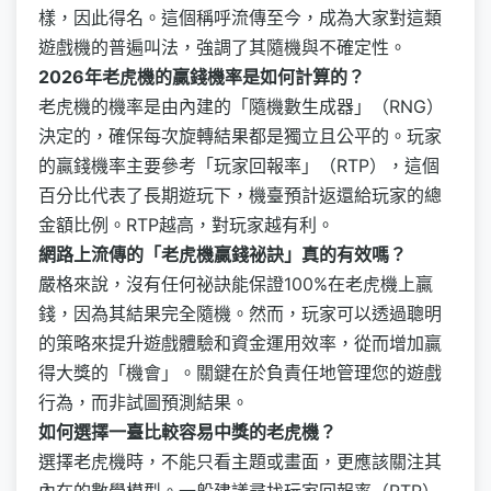
樣，因此得名。這個稱呼流傳至今，成為大家對這類
遊戲機的普遍叫法，強調了其隨機與不確定性。
2026年老虎機的贏錢機率是如何計算的？
老虎機的機率是由內建的「隨機數生成器」（RNG）
決定的，確保每次旋轉結果都是獨立且公平的。玩家
的贏錢機率主要參考「玩家回報率」（RTP），這個
百分比代表了長期遊玩下，機臺預計返還給玩家的總
金額比例。RTP越高，對玩家越有利。
網路上流傳的「老虎機贏錢祕訣」真的有效嗎？
嚴格來說，沒有任何祕訣能保證100%在老虎機上贏
錢，因為其結果完全隨機。然而，玩家可以透過聰明
的策略來提升遊戲體驗和資金運用效率，從而增加贏
得大獎的「機會」。關鍵在於負責任地管理您的遊戲
行為，而非試圖預測結果。
如何選擇一臺比較容易中獎的老虎機？
選擇老虎機時，不能只看主題或畫面，更應該關注其