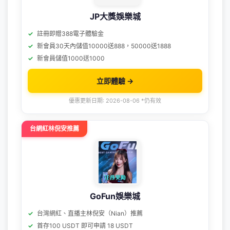
JP大獎娛樂城
註冊即贈388電子體驗金
新會員30天內儲值10000送888，50000送1888
新會員儲值1000送1000
立即體驗 →
優惠更新日期: 2026-08-06 *仍有效
台網紅林倪安推薦
GoFun娛樂城
台灣網紅、直播主林倪安（Nian）推薦
首存100 USDT 即可申請 18 USDT