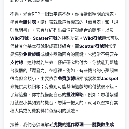
到97%、98%或更高。
不過，光看RTP一個數字還不夠，你得當個精明的玩家，
學會看
賠付表
。賠付表就像這台機器的「價目表」和「規
則說明書」，它會詳細列出每個符號組合的賠率，以及
Wild符號
、
Scatter符號
的特殊功能。
Wild符號
通常可以
代替其他基本符號形成贏錢組合，而
Scatter符號
則常常
是觸發
免費旋轉
或額外獎勵回合的關鍵，它通常不需要在
支付線
上連線就能生效。仔細研究賠付表，你就能判斷這
台機器的「爆發力」在哪裡。例如，有些機台的小獎頻率
很高但金額小，主要依靠
免費旋轉
環節或累積型
Jackpot
來提供高額回報；有些則可能基礎遊戲的賠付就很不錯。
了解這些，你才能搭配自己的
投注策略
，例如：想穩紮穩
打就選小獎頻繁的機台，想博一把大的，就可以選擇有累
積大獎或免費旋轉特色鮮明的遊戲。
接著，我們必須理解
老虎機
的
運作原理
——
隨機數生成