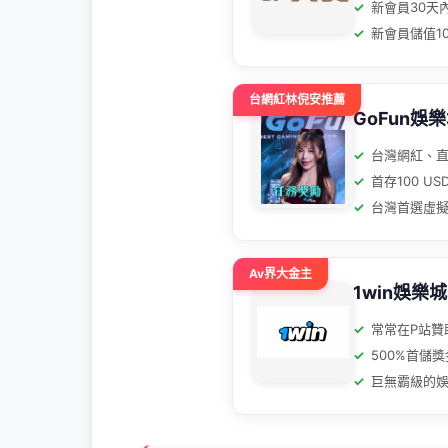
新會員30天內儲
新會員儲值10
台網紅林倪安推薦
GoFun娛
台灣網紅、直
首存100 US
台灣首選虛擬
Av界大金主
1win娛樂城
常常在P站贊助
500%首儲
巨無霸級的娛樂