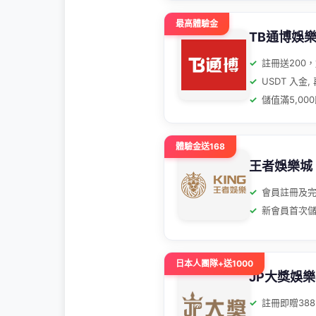
最高體驗金
TB通博娛
註冊送200，
USDT 入金,
儲值滿5,000
體驗金送168
王者娛樂城
會員註冊及完
新會員首次儲值
日本人團隊+送1000
JP大獎娛
註冊即贈38