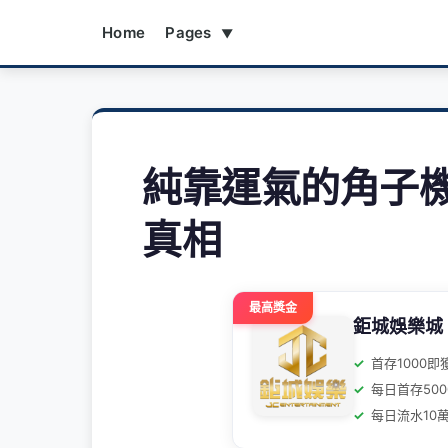
Home
Pages
▼
純靠運氣的角子機
真相
最高獎金
鉅城娛樂城
首存1000即
每日首存5000
每日流水10萬