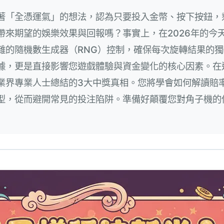
著「全憑運氣」的想法，認為只要投入金幣、按下按鈕，
帶來期望的娛樂效果與回報嗎？事實上，在2026年的今
雜的隨機數生成器（RNG）控制，確保每次旋轉結果的
數據，更是直接影響您遊戲體驗與資金變化的核心因素。在
業界專業人士總結的3大中獎真相。您將學會如何解讀賠
型，從而避開常見的投注陷阱。準備好顛覆您對角子機的