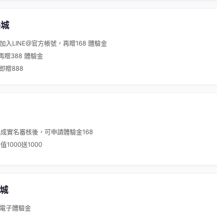
樂城
加入LINE@官方帳號，再贈168 體驗金
 再贈388 體驗金
即贈888
成實名審核後，可申請體驗金168
1000送1000
樂城
8電子體驗金