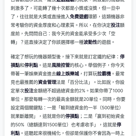
刺激多了，可能轉了幾十次都是小獎或沒獎，但一旦中
了，往往就是大獎或直接進入
免費遊戲
環節，這類機器非
常考驗你的資金厚度和心理素質。所以，在你決定
投注
額
度前，先問問自己：我今天的資金能承受多少次「空
轉」？這直接決定了你該選擇哪一種
波動性
的遊戲。
確定了想玩的機器類型後，接下來就是訂定鐵的紀律：
停
損點
和
停利點
。這是
風險控管
的核心。舉個例子，你今天
帶著一筆娛樂資金進去
線上娛樂城
，打算玩
拉霸機
。最常
見也最推薦的
資金管理
法是「百分比法」。比如說，你設
定單次
投注
金額絕不超過總資金的2%。如果你帶了1000
單位，那麼每轉一次的最高金額就是20單位。同時，你要
設定兩個關鍵點：一是「輸到總資金的一半（500單位）
就果斷離開」，這就是你的
停損點
；二是「贏到初始資金
的50%（總額達到1500單位）也考慮收手」，這就是
停
利點
。這聽起來很機械化，但卻是保護你不會因為一時上