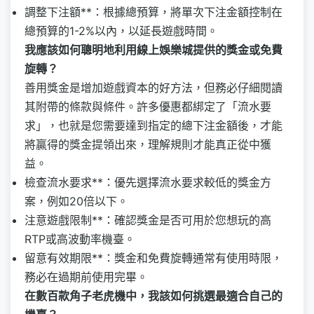
調整下注額**：根據總預算，將單次下注金額控制在
總預算的1-2%以內，以延長遊戲時間。
我應該如何聰明地利用線上娛樂城提供的獎金或免費
旋轉？
善用獎金是增加遊戲資本的好方法，但務必仔細閱讀
其附帶的條款與條件。許多優惠都綁定了「流水要
求」，也就是您需要達到指定的總下注金額後，才能
將贏得的獎金提領出來，理解規則才能真正從中獲
益。
檢查流水要求**：優先選擇流水要求較低的獎金方
案，例如20倍以下。
注意遊戲限制**：確認獎金是否可用於您想玩的高
RTP或高波動率機臺。
留意有效期限**：獎金和免費旋轉通常有使用時限，
務必在過期前使用完畢。
在數百款角子老虎機中，我該如何挑選最適合自己的