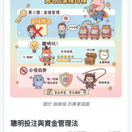
關於 娛樂城 的專業插圖
聰明投注與資金管理法