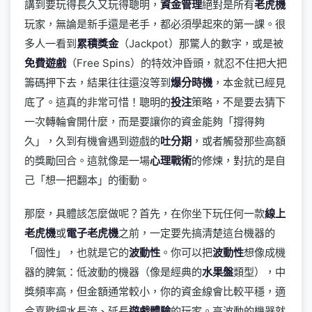
講到要玩得長久又玩得聰明，
資金管理
絕對是所有
老虎機
玩家，無論是新手還是老手，都必須學起來的第一課。很
多人一看到
累積獎金
（Jackpot）那驚人的數字，或是被
免費遊戲
（Free Spins）的特效沖昏頭，就忍不住把大把
籌碼押下去，結果往往還沒等到
爆分時機
，本金就已經見
底了。這真的非常可惜！聰明的
投注
策略，不是要去猜下
一次轉輪會開什麼，而是要讓你的資金能夠「撐得夠
久」，久到有機會遇到遊戲的
吐分期
，或者觸發那些高額
的獎勵回合。這就像是一場
心理戰術
的修煉，對抗的是自
己「想一把翻本」的衝動。
那麼，具體該怎麼做呢？首先，在你坐下玩任何一款
線上
老虎機
或
電子老虎機
之前，一定要先搞清楚這台機器的
「個性」，也就是它的
波動性
。你可以把
波動性
想像成機
器的脾氣：低波動的機器（像是經典的
水果盤
類型），中
獎頻率高，但金額通常較小，你的資金線會比較平穩，適
合喜歡細水長流、延長
遊戲體驗
的玩家。高波動的機器就