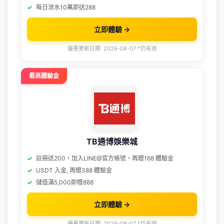
每日流水10萬即送288
立即體驗 →
優惠更新日期: 2026-08-07 *仍有效
最高體驗金
TB通博娛樂城
註冊送200，加入LINE@官方帳號，再贈168 體驗金
USDT 入金, 再贈388 體驗金
儲值滿5,000即贈888
立即體驗 →
優惠更新日期: 2026-08-07 *仍有效