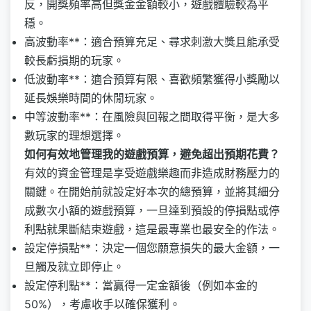
反，開獎頻率高但獎金金額較小，遊戲體驗較為平
穩。
高波動率**：適合預算充足、尋求刺激大獎且能承受
較長虧損期的玩家。
低波動率**：適合預算有限、喜歡頻繁獲得小獎勵以
延長娛樂時間的休閒玩家。
中等波動率**：在風險與回報之間取得平衡，是大多
數玩家的理想選擇。
如何有效地管理我的遊戲預算，避免超出預期花費？
有效的資金管理是享受遊戲樂趣而非造成財務壓力的
關鍵。在開始前就設定好本次的總預算，並將其細分
成數次小額的遊戲預算，一旦達到預設的停損點或停
利點就果斷結束遊戲，這是最專業也最安全的作法。
設定停損點**：決定一個您願意損失的最大金額，一
旦觸及就立即停止。
設定停利點**：當贏得一定金額後（例如本金的
50%），考慮收手以確保獲利。