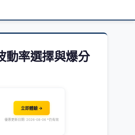
波動率選擇與爆分
立即體驗 →
優惠更新日期: 2026-08-06 *仍有效