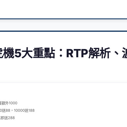
機5大重點：RTP解析、
獲額外1000
送88，10000送188
即送288