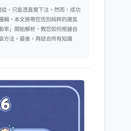
適從，只能憑直覺下注。然而，成功
邏輯。本文將帶您告別純粹的運氣
動率」開始解析，教您如何根據自
斷方法。最後，再結合所有知識