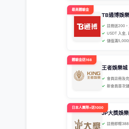
最高體驗金
TB通博娛
註冊送200，
USDT 入金,
儲值滿5,000
體驗金送168
王者娛樂城
會員註冊及完
新會員首次儲值
日本人團隊+送1000
JP大獎娛
註冊即贈38