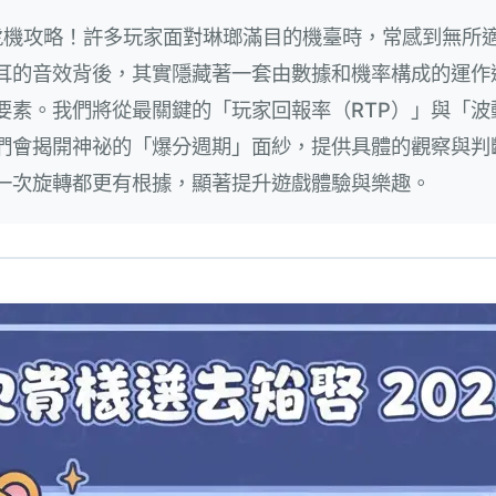
老虎機攻略！許多玩家面對琳瑯滿目的機臺時，常感到無所
耳的音效背後，其實隱藏著一套由數據和機率構成的運作
要素。我們將從最關鍵的「玩家回報率（RTP）」與「波
們會揭開神祕的「爆分週期」面紗，提供具體的觀察與判
一次旋轉都更有根據，顯著提升遊戲體驗與樂趣。