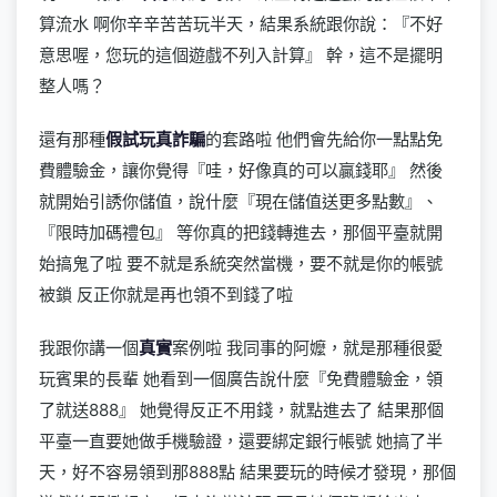
算流水 啊你辛辛苦苦玩半天，結果系統跟你說：『不好
意思喔，您玩的這個遊戲不列入計算』 幹，這不是擺明
整人嗎？
還有那種
假試玩真詐騙
的套路啦 他們會先給你一點點免
費體驗金，讓你覺得『哇，好像真的可以贏錢耶』 然後
就開始引誘你儲值，說什麼『現在儲值送更多點數』、
『限時加碼禮包』 等你真的把錢轉進去，那個平臺就開
始搞鬼了啦 要不就是系統突然當機，要不就是你的帳號
被鎖 反正你就是再也領不到錢了啦
我跟你講一個
真實
案例啦 我同事的阿嬤，就是那種很愛
玩賓果的長輩 她看到一個廣告說什麼『免費體驗金，領
了就送888』 她覺得反正不用錢，就點進去了 結果那個
平臺一直要她做手機驗證，還要綁定銀行帳號 她搞了半
天，好不容易領到那888點 結果要玩的時候才發現，那個