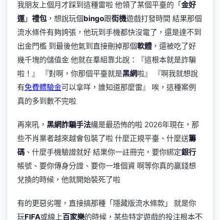
我朋友上個月才踩到這種雷啦 他領了某個平臺的「
金好
運
」
禮包
，想說玩個
bingo
跟
街機
遊戲打發時間 結果那個
流水條件有夠誇張，他玩到手機都快沒電了，還是達不到
出金門檻 到最後他氣到直接刪掉那個
軟體
，還被吃了好
幾千塊的儲值金 他就在羣組靠北說：『這根本就是詐騙
啦！』 『對啊，你那個平臺就是
黑網
啦』 『啊我就想說
有
免費體驗金
可以拿咩，誰知道那麼雷』 唉，這種案例
真的多到數不完啦
再來吼，
黑網詐騙手法
纔是最恐怖的啦 2026年現在，那
些不肖業者越來越會包裝了啦 什麼正規平臺、什麼送
籌
碼
、什麼手機驗證就好 結果你一註冊完，要你綁定
銀行
帳號、要你傳身分證、要你一堆個資 啊等你真的贏錢想
兌換的時候，他就開始裝死了啦
有的更惡劣喔，直接搞那種「隱藏版流水條款」 就是你
玩
FIFA
或線上
百家樂
的時候，某些特定遊戲的投注根本不