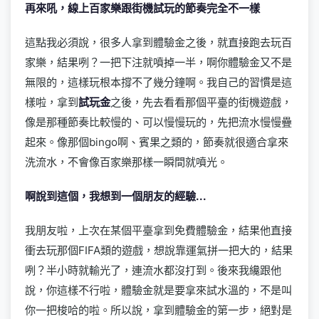
再來吼，線上百家樂跟街機試玩的節奏完全不一樣
這點我必須說，很多人拿到體驗金之後，就直接跑去玩百
家樂，結果咧？一把下注就噴掉一半，啊你體驗金又不是
無限的，這樣玩根本撐不了幾分鐘啊。我自己的習慣是這
樣啦，拿到
試玩金
之後，先去看看那個平臺的街機遊戲，
像是那種節奏比較慢的、可以慢慢玩的，先把流水慢慢疊
起來。像那個bingo啊、賓果之類的，節奏就很適合拿來
洗流水，不會像百家樂那樣一瞬間就噴光。
啊說到這個，我想到一個朋友的經驗...
我朋友啦，上次在某個平臺拿到免費體驗金，結果他直接
衝去玩那個FIFA類的遊戲，想說靠運氣拼一把大的，結果
咧？半小時就輸光了，連流水都沒打到。後來我纔跟他
說，你這樣不行啦，體驗金就是要拿來試水溫的，不是叫
你一把梭哈的啦。所以說，拿到體驗金的第一步，絕對是