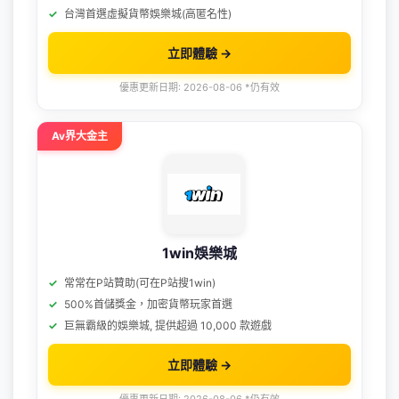
台灣首選虛擬貨幣娛樂城(高匿名性)
立即體驗 →
優惠更新日期: 2026-08-06 *仍有效
Av界大金主
1win娛樂城
常常在P站贊助(可在P站搜1win)
500%首儲獎金，加密貨幣玩家首選
巨無霸級的娛樂城, 提供超過 10,000 款遊戲
立即體驗 →