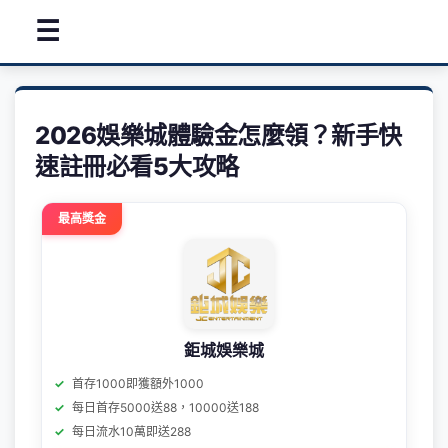
☰
2026娛樂城體驗金怎麼領？新手快
速註冊必看5大攻略
最高獎金
鉅城娛樂城
首存1000即獲額外1000
每日首存5000送88，10000送188
每日流水10萬即送288