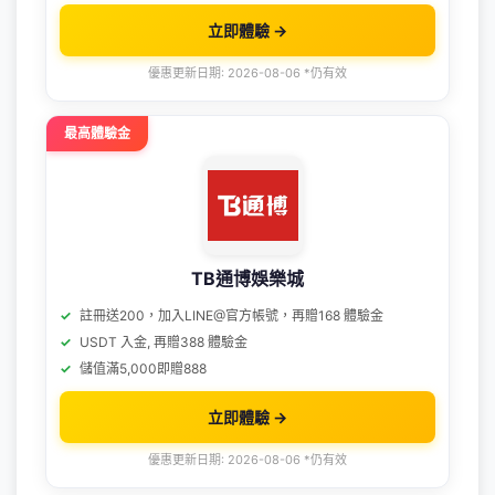
立即體驗 →
優惠更新日期: 2026-08-06 *仍有效
最高體驗金
TB通博娛樂城
註冊送200，加入LINE@官方帳號，再贈168 體驗金
USDT 入金, 再贈388 體驗金
儲值滿5,000即贈888
立即體驗 →
優惠更新日期: 2026-08-06 *仍有效