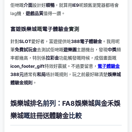
佢哋嘅
介面
設計好
順暢
，就算用
IE9
呢類舊瀏覽器都唔會
lag機，
遊戲品質
值得一讚。
富遊娛樂城
嘅
電子體驗金
實測
針對
SLOT
愛好者，富遊提供咗
388電子體驗金
。我用呢
筆
免費試玩金
去測試佢哋嘅
遊樂園
主題機台，發現
中獎
頻
率都幾高，特別係
拉彩金
功能觸發嘅時候，成個畫面嘅
icon_footer_gift
特效好震撼。不過要留意，
電子體驗金
388元
通常有
和局
唔計嘅規則，玩之前最好睇清楚
娛樂城
體驗金規則
。
娛樂城排名
前列：
FA8娛樂城
與
金禾娛
樂城
嘅
註冊送體驗金
比較