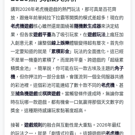
講到2026年老虎機遊戲的熱門玩法，那可真是百花齊
放，跟幾年前單純拉下拉霸等開獎的模式差超多！現在的
老虎機遊戲
核心雖然還是圍繞著
隨機數生成器
來決定結
果，但各家
遊戲平臺
為了吸引玩家，在
遊戲玩法
上瘋狂加
入創意元素，讓整個
線上娛樂
體驗變得超有層次。首先你
一定要知道的就是「
累積彩金
」玩法的全面進化。這已經
不是單一機臺的累積了，而是跨平臺、跨遊戲的「超級累
積獎金池」。簡單說，你可能在玩一款古埃及主題的
角子
機
，但你押注的一部分金額，會匯流到一個全伺服器共通
的彩池裡，這個彩池可能連結了數十款不同的
老虎機
、甚
至
捕魚機遊戲
或
棋牌遊戲
。當觸發條件達成時，無論你當
時在玩哪一款遊戲，都有機會一口氣贏得那個天文數字的
獎金，這種期待感讓玩家黏著度超高。
接著，
遊戲規則
的融合與互動性是大重點。2026年最紅
的玩法之一，就是「劇情式拉霸」。這類遊戲把
老虎機
的