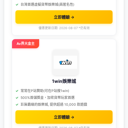
台灣首選虛擬貨幣娛樂城(高匿名性)
立即體驗 →
優惠更新日期: 2026-08-07 *仍有效
Av界大金主
1win娛樂城
常常在P站贊助(可在P站搜1win)
500%首儲獎金，加密貨幣玩家首選
巨無霸級的娛樂城, 提供超過 10,000 款遊戲
立即體驗 →