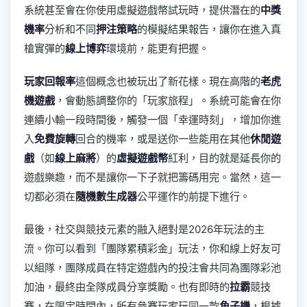
系統甚至會在你使用虛擬遊戲幣試玩時，提供潛在的
中獎
機率
分析和不同
押注策略
的模擬結果報告，讓你在進入真
槍實彈的
線上博弈
環境前，能更有把握。
玩家回報率
這個概念也被玩出了新花樣。現在高階的
老虎
機遊戲
，會動態調整你的「玩家旅程」。系統可能會在你
連續小輸一段時間後，觸發一個「幸運時刻」，增加你進
入
免費旋轉
回合的機率，或是送你一些能用在其他
休閒遊
戲
（如
線上麻將
）的
虛擬遊戲幣
紅利，目的就是延長你的
遊戲樂趣，而不是讓你一下子就把籌碼用完。當然，這一
切都必須在
隨機數生成器
公平運作的前提下進行。
最後，社交與競技元素的融入絕對是2026年玩法的主
流。你可以看到「團隊累積彩金」玩法，你和線上好友可
以組隊，團隊成員在特定遊戲內的投注會共同為團隊彩池
加油，最終由全隊成員分享獎勵。也有即時的
拉霸
競技
賽，在限定時間內，所有參賽玩家玩同一款
角子機
，根據