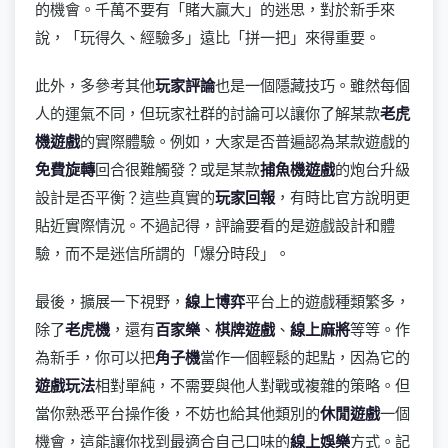
的機會。千萬不要有「賭大贏大」的迷思，對於新手來
說，「玩得久、經驗多」遠比「拼一把」來得重要。
此外，多參考其他
玩家評論
也是一個隱藏技巧。雖然每個
人的運氣不同，但玩家社群的討論可以讓你了解某款
老虎
機遊戲
的實際體驗。例如，大家是否普遍認為某款遊戲的
免費旋轉
回合很難觸發？或是某款
捕魚機遊戲
的炮台升級
設計是否平衡？這些真實的
玩家回報
，有時比官方說明更
貼近實際情況。不過記得，評論要看的是遊戲設計和體
驗，而不是迷信所謂的「爆分時段」。
最後，擴展一下視野，
線上博弈
平台上的遊戲種類繁多，
除了
老虎機
，還有
百家樂
、
棋牌遊戲
、
線上麻將
等等。作
為新手，你可以把
角子機
當作一個輕鬆的起點，因為它的
遊戲玩法
相對單純，不需要與他人對戰或複雜的策略。但
當你熟悉平台操作後，不妨也給其他類別的
休閒遊戲
一個
機會，這能讓你找到最適合自己口味的
線上娛樂
方式。記