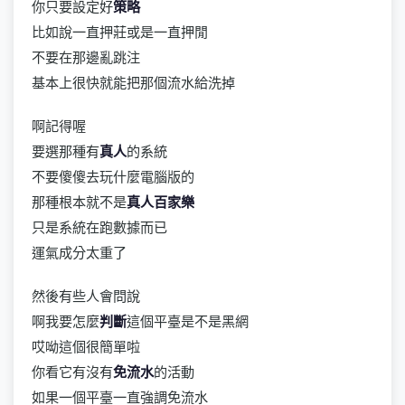
你只要設定好
策略
比如說一直押莊或是一直押閒
不要在那邊亂跳注
基本上很快就能把那個流水給洗掉
啊記得喔
要選那種有
真人
的系統
不要傻傻去玩什麼電腦版的
那種根本就不是
真人
百家樂
只是系統在跑數據而已
運氣成分太重了
然後有些人會問說
啊我要怎麼
判斷
這個平臺是不是黑網
哎呦這個很簡單啦
你看它有沒有
免流水
的活動
如果一個平臺一直強調免流水