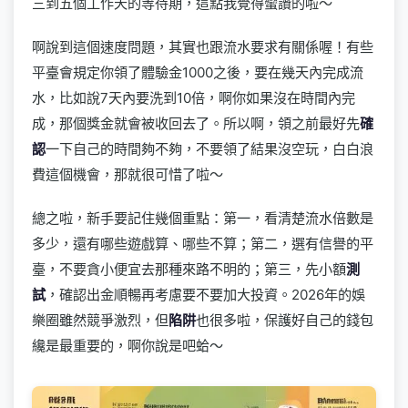
三到五個工作天的等待期，這點我覺得蠻讚的啦～
啊說到這個速度問題，其實也跟流水要求有關係喔！有些
平臺會規定你領了體驗金1000之後，要在幾天內完成流
水，比如說7天內要洗到10倍，啊你如果沒在時間內完
成，那個獎金就會被收回去了。所以啊，領之前最好先
確
認
一下自己的時間夠不夠，不要領了結果沒空玩，白白浪
費這個機會，那就很可惜了啦～
總之啦，新手要記住幾個重點：第一，看清楚流水倍數是
多少，還有哪些遊戲算、哪些不算；第二，選有信譽的平
臺，不要貪小便宜去那種來路不明的；第三，先小額
測
試
，確認出金順暢再考慮要不要加大投資。2026年的娛
樂圈雖然競爭激烈，但
陷阱
也很多啦，保護好自己的錢包
纔是最重要的，啊你說是吧蛤～