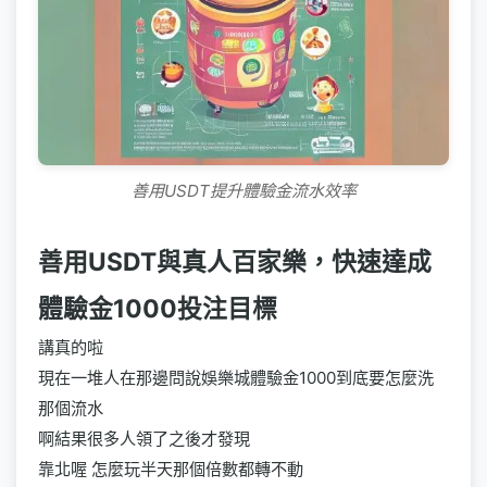
善用USDT提升體驗金流水效率
善用USDT與真人百家樂，快速達成
體驗金1000投注目標
講真的啦
現在一堆人在那邊問說娛樂城體驗金1000到底要怎麼洗
那個流水
啊結果很多人領了之後才發現
靠北喔 怎麼玩半天那個倍數都轉不動