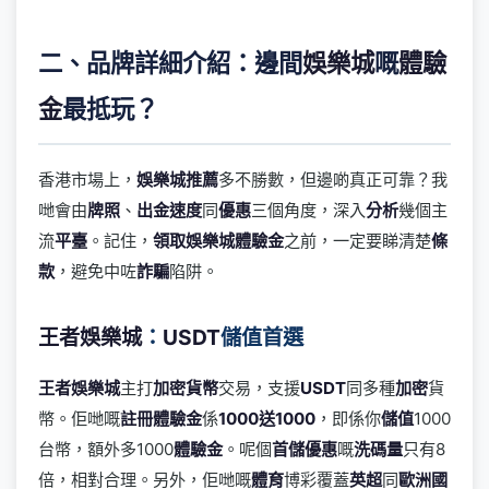
二、品牌詳細介紹：邊間
娛樂城
嘅
體驗
金
最抵玩？
香港市場上，
娛樂城推薦
多不勝數，但邊啲真正可靠？我
哋會由
牌照
、
出金速度
同
優惠
三個角度，深入
分析
幾個主
流
平臺
。記住，
領取娛樂城體驗金
之前，一定要睇清楚
條
款
，避免中咗
詐騙
陷阱。
王者娛樂城
：
USDT
儲值首選
王者娛樂城
主打
加密貨幣
交易，支援
USDT
同多種
加密
貨
幣。佢哋嘅
註冊體驗金
係
1000送1000
，即係你
儲值
1000
台幣，額外多1000
體驗金
。呢個
首儲優惠
嘅
洗碼量
只有8
倍，相對合理。另外，佢哋嘅
體育
博彩覆蓋
英超
同
歐洲國