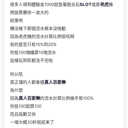
很多人領到體驗金1000就急著跑去玩
SLOT
或是
老虎
機
想說靠賽拚一波大的
結果咧
轉沒幾下那個流水根本沒啥動
因為老虎機的流水計算比例很低啊
有的甚至只有10%到20%
你投100塊纔算10塊流水
這樣玩到死都洗不完啦
所以吼
真正懂的人都會選
真人百家樂
為什麼
因為
真人百家樂
的流水計算比例幾乎是100%
你投100就算100
而且局數又快
一場大概30秒就結束了