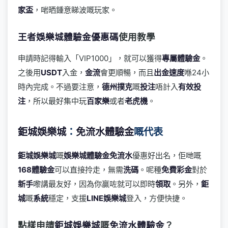
家盃
，啱晒鍾意睇波嘅玩家。
王者娛樂城體驗金優惠碼
使用教學
申請時記得輸入「VIP1000」，就可以獲得
專屬體驗金
。
之後用
USDT
入金，
金流
會更順暢，而且
出金速度
喺24小
時內完成。不過要注意，
德州撲克
嘅
投注
唔計入
有效投
注
，所以最好集中玩
百家樂
或者
老虎機
。
鉅城娛樂城
：
免流水體驗金
嘅代表
鉅城娛樂城
嘅
娛樂城體驗金免流水
優惠好出名，佢哋嘅
168體驗金
可以直接拎走，無需
洗碼
。呢種
免費彩金
對於
新手
嚟講最友好，因為你贏咗就可以即時
領取
。另外，
鉅
城
嘅
系統
穩定，支援
LINE娛樂城
登入，方便快捷。
點樣申請
鉅城娛樂城
嘅
免流水體驗金
？