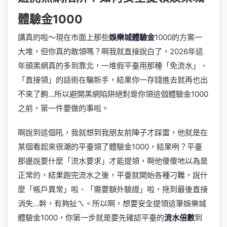
體驗金1000
講真的啦～現在市面上那些
娛樂城體驗金
1000的方案一
大堆，但你真的敢領嗎？啊我就直接說白了，2026年這
年頭黑網真的多到靠北，一堆假平臺用那種「免流水」、
「直接領」的話術在騙新手，結果你一存錢進去就再也出
不來了齁...所以避開黑網陷阱絕對是你領這個體驗金1000
之前，第一件要做的事啦。
啊說到這個吼，我就想到我朋友前陣子才踩雷，他就是在
某個看起來很潮的平臺領了體驗金1000，結果咧？平臺
那邊說要什麼「流水要求」才能提領，啊他傻傻地以為是
正常的，結果跑完流水之後，平臺就開始各種刁難，說什
麼「帳戶異常」啦、「需要額外驗證」啦，拖到最後直接
消失...幹，有夠扯ㄟ。所以啊，想要安全提領這筆娛樂城
體驗金1000，你第一步就是要先確認平臺的
流水倍數
到