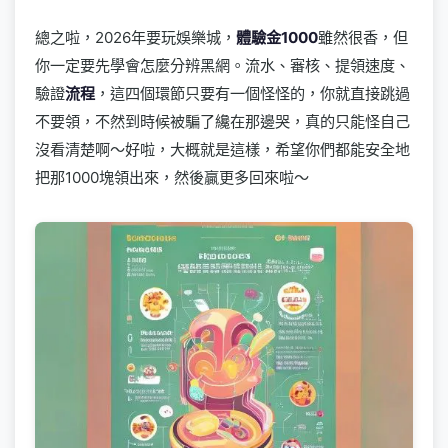
總之啦，2026年要玩娛樂城，
體驗金1000
雖然很香，但
你一定要先學會怎麼分辨黑網。流水、審核、提領速度、
驗證
流程
，這四個環節只要有一個怪怪的，你就直接跳過
不要領，不然到時候被騙了纔在那邊哭，真的只能怪自己
沒看清楚啊～好啦，大概就是這樣，希望你們都能安全地
把那1000塊領出來，然後贏更多回來啦～