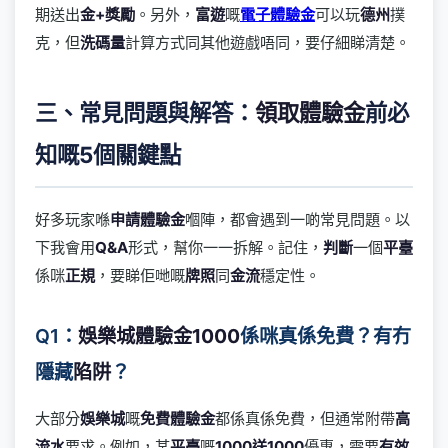
期送出
金+
獎勵
。另外，
富遊
嘅
電子體驗金
可以玩
德州
撲
克，但
洗碼量
計算方式同其他遊戲唔同，要仔細睇清楚。
三、常見問題與解答：
領取體驗金
前必
知嘅5個關鍵點
好多玩家喺
申請體驗金
嗰陣，都會遇到一啲常見問題。以
下我會用
Q&A
形式，幫你一一拆解。記住，
判斷
一個
平臺
係咪
正規
，要睇佢哋嘅
牌照
同
金流
穩定性。
Q1：
娛樂城體驗金1000
係咪真係免費？有冇
隱藏
陷阱
？
大部分
娛樂城
嘅
免費體驗金
都係真係免費，但通常附帶
高
流水
要求。例如，某
平臺
嘅
1000送1000
優惠，需要
有效